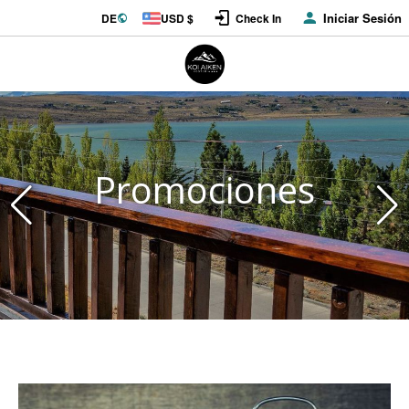
Iniciar Sesión
DE
USD $
Check In
Promociones