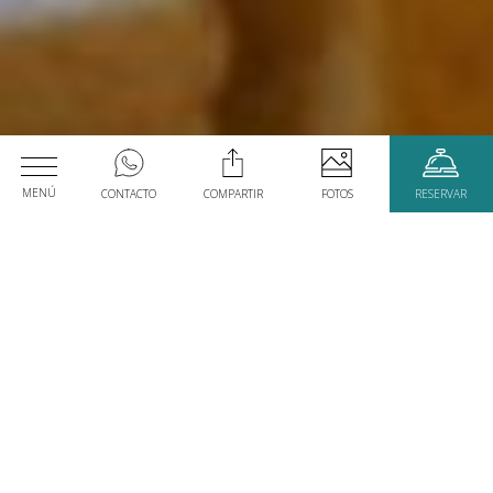
MENÚ
CONTACTO
COMPARTIR
FOTOS
RESERVAR
Habitaciones
Servicios
& Galería
Fecha de Llegada
RECORRE
CONOCE
Fecha de Salida
2
adultos
1
zimmer
Promociones
Blog
VER TARIFAS