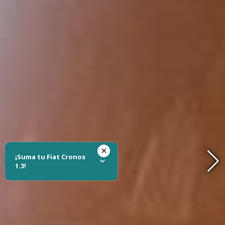
¡Suma tu Fiat Cronos
1.3!