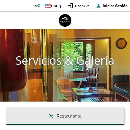
Iniciar Sesión
ES
USD $
Check In
Servicios & Galería
Restaurante